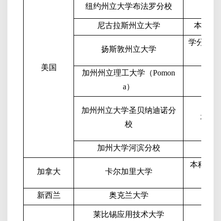
纽约州立大学布法罗分校
3+1+
尼古拉斯州立大学
本科生
学分互认
扬斯敦州立大学
美国
加州州立理工大学（
Pomon
短
a
）
加州州立大学圣贝纳迪诺分
本科
校
加州大学河滨分校
3+1+m
本科生
2
加拿大
卡尔加里大学
新西兰
奥克兰大学
3+1+
莱比锡应用技术大学
3+1+