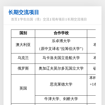
长期交流项目
首页
学生出国（境）交流
现有项目
长期交流项目
国别
合作学校
乐卓博大学
澳大利亚
本科层
（原中文译名“拉筹伯大学”）
乌克兰
马卡洛夫国立造船大学
本科层
俄罗斯
奥加辽夫莫尔多瓦国立大学
硕士层
本科生
2+
思克莱德大学
+1
本硕连
英国
1
牛津大学、剑桥大学
短