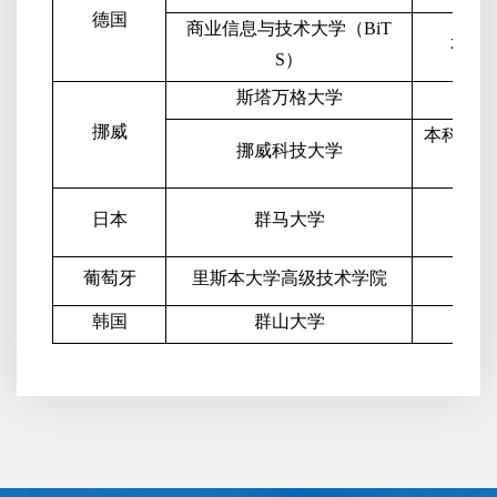
德国
商业信息与技术大学（
BiT
本科
S
）
斯塔万格大学
硕士
挪威
本科生、
挪威科技大学
目
日本
群马大学
硕士
葡萄牙
里斯本大学高级技术学院
硕士
韩国
群山大学
学生